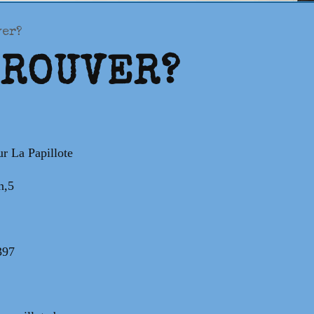
ver?
TROUVER?
r La Papillote
n,5
397