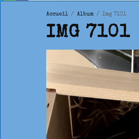
Accueil
Album
Img 7101
IMG 7101