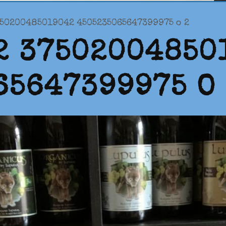
750200485019042 4505235065647399975 o 2
2 37502004850
65647399975 O