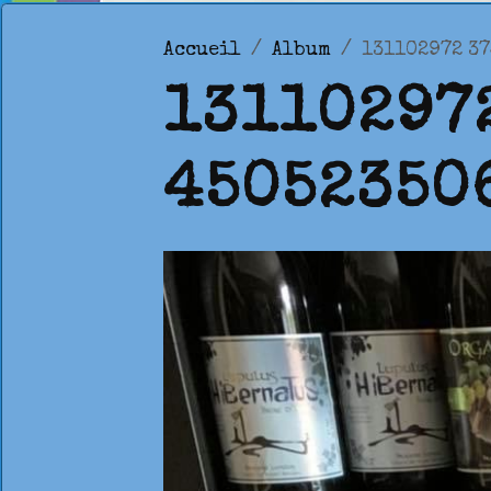
Accueil
Album
131102972 3
13110297
45052350